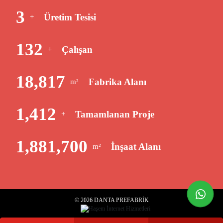
3
Üretim Tesisi
+
138
Çalışan
+
19,579
Fabrika Alanı
m²
1,469
Tamamlanan Proje
+
1,957,803
İnşaat Alanı
m²
whatsapp
© 2026 DANTA PREFABRİK