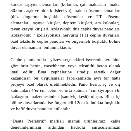
karkas taşıyıcı elemanları (kolonlar, çatı makasları -maks.
30.0m-, aşık ve oluk kirişleri vb), arakat döşeme elemanları
(düz öngerme boşluklu döşemeler ve TT döşeme
elemanları, taşıyıcı kirişler, deprem kirişleri, ara kolonlar),
tavan kreyni kirişleri, izolasyonlu düz cephe duvar panoları,
izolasyonlu / izolasyonsuz nervürlü (TT) cephe duvarları,
özel tekstürlü cephe panoları ve öngermeli boşluklu bölme
duvar elemanları bulunmaktadır.
Cephe panolarında yüzey seçenekleri işverenin tercihine
göre brüt beton, waschbeton veya tekstürlü beton olarak
imal edilir. Bina cephelerine sıradışı estetik değer
kazandıran bu uygulamalar fabrikamızda ayrı bir hatta
projeye özel olarak üretilmektedir. Pano kesiti, iç ve dış
katmanları 4’er cm beton ve orta katman 4cm styropor vb.
izolasyon malzemesinden (sandviç kesit) oluşur. Bina içi
bölme duvarlarında ise öngermeli 12cm kalınlıkta boşluklu
ve hafif duvar panoları kullanılır.
“Danta Prefabrik” markalı mamul ürünlerimiz, kalite
denetimlerimizin ardından kadrolu sürücülerimizin